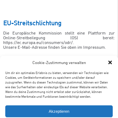
EU-Streitschlichtung
Die Europäische Kommission stellt eine Plattform zur
Online-Streitbeilegung (OS) bereit:
https://ec.europa.eu/consumers/odr/
.
Unsere E-Mail-Adresse finden Sie oben im Impressum.
Cookie-Zustimmung verwalten
Verbraucher­streit­beilegung/Universal­
Um dir ein optimales Erlebnis zu bieten, verwenden wir Technologien wie
Cookies, um Geräteinformationen zu speichern und/oder darauf
schlichtungs­stelle
zuzugreifen. Wenn du diesen Technologien zustimmst, können wir Daten
wie das Surfverhalten oder eindeutige IDs auf dieser Website verarbeiten.
Wir sind nicht bereit oder verpflichtet, an
Wenn du deine Zustimmung nicht erteilst oder zurückziehst, können
Streitbeilegungsverfahren vor einer
bestimmte Merkmale und Funktionen beeinträchtigt werden.
Verbraucherschlichtungsstelle teilzunehmen.
Akzeptieren